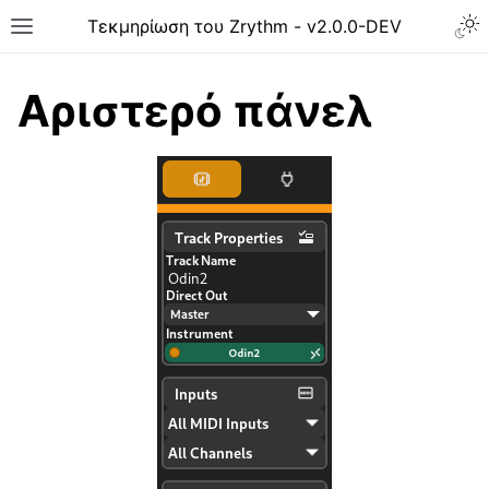
Togg
Τεκμηρίωση του Zrythm - v2.0.0-DEV
Toggle site navigation sidebar
Αριστερό πάνελ
ggle navigation of Ξεκινώντας
ggle navigation of Διεπαφή