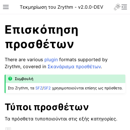
Toggle 
Τεκμηρίωση του Zrythm - v2.0.0-DEV
Toggle site navigation sidebar
To
Επισκόπηση
προσθέτων
There are various
plugin
formats supported by
Zrythm, covered in
Σκανάρισμα προσθέτων
.
Συμβουλή
Στο Zrythm, τα
SFZ
/
SF2
χρησιμοποιούνται επίσης ως πρόσθετα.
ggle navigation of Ξεκινώντας
Τύποι προσθέτων
ggle navigation of Διεπαφή
ggle navigation of Ρύθμιση
Τα πρόσθετα τυποποιούνται στις εξής κατηγορίες.
ggle navigation of Έργα