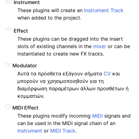
Instrument
ggle navigation of Πρόσθετα & αρχεία
These plugins will create an
Instrument Track
ggle navigation of Πρόσθετα
when added to the project.
Effect
These plugins can be dragged into the insert
slots of existing channels in the
mixer
or can be
instantiated to create new FX tracks.
Modulator
ggle navigation of Αρχεία ήχου & MIDI
Αυτά τα πρόσθετα εξάγουν σήματα
CV
και
μπορούν να χρησιμοποιηθούν για τη
ggle navigation of Κομμάτια
διαμόρφωση παραμέτρων άλλων προσθέτων ή
ggle navigation of Επεξεργασία
κομματιών.
ggle navigation of Μίξη
MIDI Effect
ggle navigation of Αναπαραγωγή και ηχογράφηση
These plugins modify incoming
MIDI
signals and
can be used in the MIDI signal chain of an
ggle navigation of Δρομολόγηση
Instrument
or
MIDI Track
.
ggle navigation of Συγχορδίες και κλίμακες