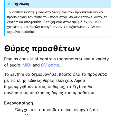
Σημείωση
Το Zrythm κοιτάει μέσα στα δεδομένα του προσθέτου για να
ggle navigation of Εξαγωγή
προσδιορίσει τον τύπο του προσθέτου. Αν δεν επαρκεί αυτό, το
Zrythm θα αποφασίσει βασιζόμενο στον αριθμό ήχων, MIDI,
ggle navigation of Σύνταξη δέσμης ενεργειών (scripting)
χειριστών και θυρών εισαγόμενων και εξαγόμενων CV που
έχει ένα πρόσθετο.
ggle navigation of Επεξεργασία θεμάτων
Θύρες προσθέτων
ggle navigation of Συνεισφορά
Plugins consist of controls (parameters) and a variety
of audio,
MIDI
and
CV
ports
.
Το Zrythm θα δημιουργήσει πρώτα όλα τα πρόσθετα
ggle navigation of Παράρτημα
με τις εξής ειδικές θύρες ελέγχου. Αφού
δημιουργηθούν αυτές οι θύρες, το Zrythm θα
συνδέσει τις υπόλοιπες θύρες του προσθέτου.
Ενεργοποίηση
Ελέγχει αν το πρόσθετο είναι ενεργό ή σε