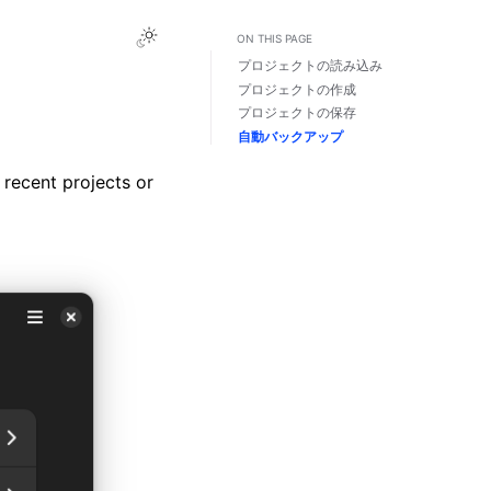
Toggle Light / Dark / Auto color theme
ON THIS PAGE
プロジェクトの読み込み
プロジェクトの作成
プロジェクトの保存
自動バックアップ
 recent projects or