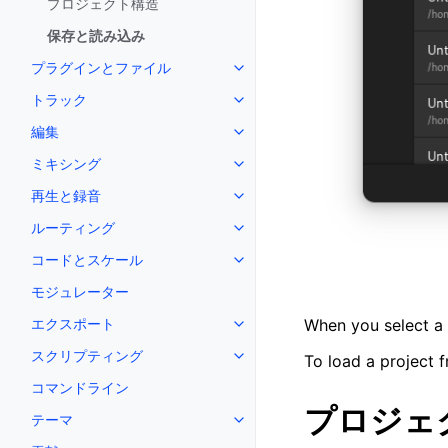
プロジェクト構造
保存と読み込み
プラグインとファイル
Toggle navigation of プラ
トラック
Toggle navigation of トラック
編集
Toggle navigation of 編集
ミキシング
Toggle navigation of ミキシング
再生と録音
Toggle navigation of 再生と録音
ルーティング
Toggle navigation of ルーティ
コードとスケール
Toggle navigation of コード
モジュレーター
エクスポート
When you select a p
Toggle navigation of エクスポ
スクリプティング
To load a project 
Toggle navigation of スクリ
コマンドライン
プロジェ
テーマ
Toggle navigation of テーマ