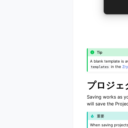
Tip
A blank template is 
in the
Zr
templates
プロジェ
Saving works as y
will save the Proje
重要
When saving projects,