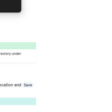
irectory under
location and
Save