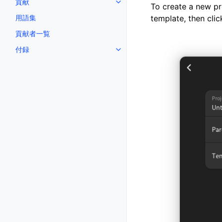
貢献
Toggle navigation of 貢献
To create a new pr
用語集
template, then cli
貢献者一覧
付録
Toggle navigation of 付録