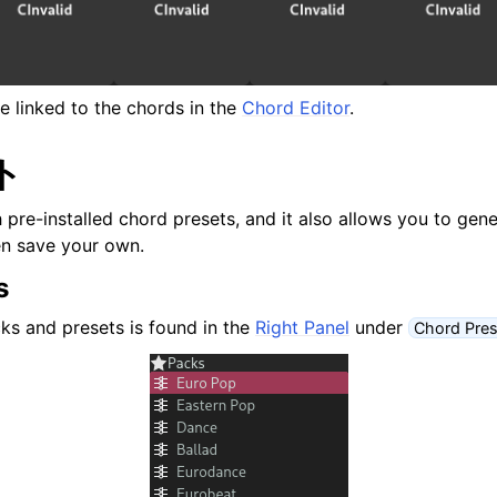
グインとファイル
e linked to the chords in the
Chord Editor
.
ト
ング
pre-installed chord presets, and it also allows you to gen
とスケール
en save your own.
s
cks and presets is found in the
Right Panel
under
Chord Pres
ート
プティング