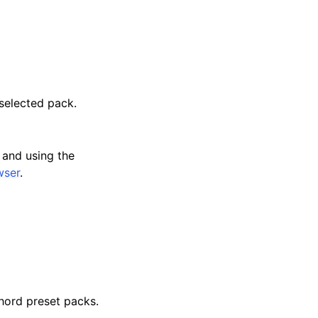
e selected pack.
 and using the
wser
.
hord preset packs.