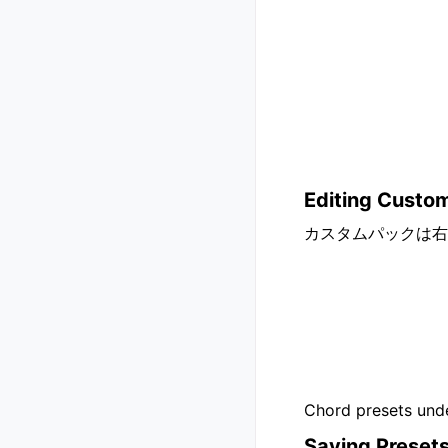
Editing Custo
カスタムパックは右
Chord presets unde
Saving Preset