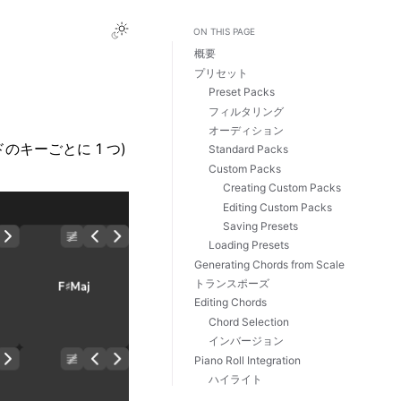
Toggle Light / Dark / Auto color theme
ON THIS PAGE
概要
プリセット
Preset Packs
フィルタリング
オーディション
のキーごとに 1 つ)
Standard Packs
Custom Packs
Creating Custom Packs
Editing Custom Packs
Saving Presets
Loading Presets
Generating Chords from Scale
トランスポーズ
Editing Chords
Chord Selection
インバージョン
Piano Roll Integration
ハイライト