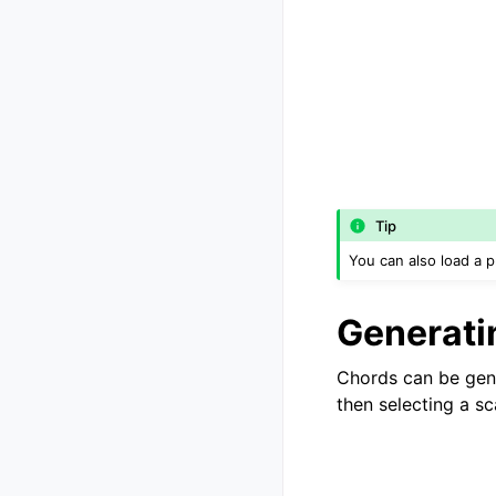
Tip
You can also load a p
Generati
Chords can be gene
then selecting a sc