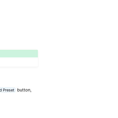
button,
d Preset