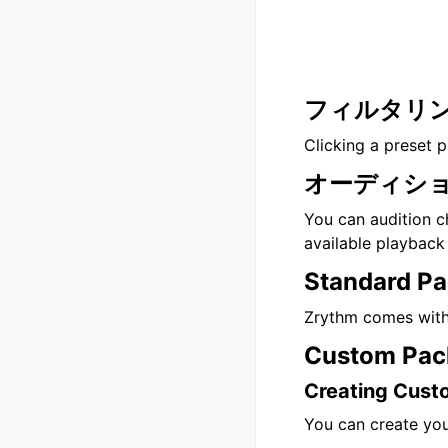
フィルタリ
Clicking a preset pa
オーディシ
You can audition ch
available playback 
Standard P
Zrythm comes with
Custom Pac
Creating Cust
You can create yo