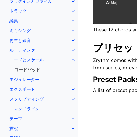
プラグインとファイル
Toggle navigation of プラ
トラック
Toggle navigation of トラック
編集
Toggle navigation of 編集
These 12 chords ar
ミキシング
Toggle navigation of ミキシング
再生と録音
Toggle navigation of 再生と録音
プリセッ
ルーティング
Toggle navigation of ルーティ
コードとスケール
Zrythm comes with 
Toggle navigation of コード
from scales, or ev
コードパッド
Preset Pack
モジュレーター
エクスポート
A list of preset pa
Toggle navigation of エクスポ
スクリプティング
Toggle navigation of スクリ
コマンドライン
テーマ
Toggle navigation of テーマ
貢献
Toggle navigation of 貢献