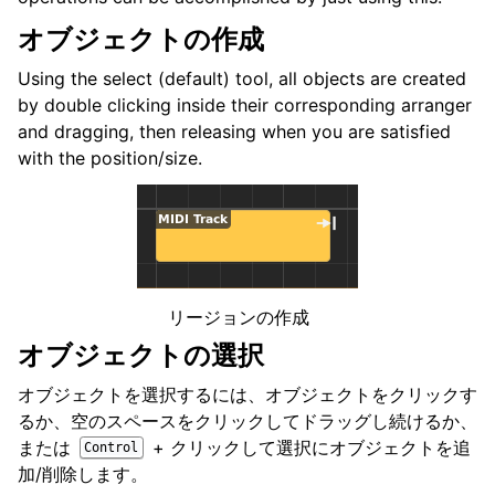
ggle navigation of プラグインとファイル
オブジェクトの作成
ggle navigation of トラック
Using the select (default) tool, all objects are created
ggle navigation of 編集
by double clicking inside their corresponding arranger
and dragging, then releasing when you are satisfied
with the position/size.
リージョンの作成
オブジェクトの選択
オブジェクトを選択するには、オブジェクトをクリックす
ggle navigation of ミキシング
るか、空のスペースをクリックしてドラッグし続けるか、
ggle navigation of 再生と録音
または
+ クリックして選択にオブジェクトを追
Control
ggle navigation of ルーティング
加/削除します。