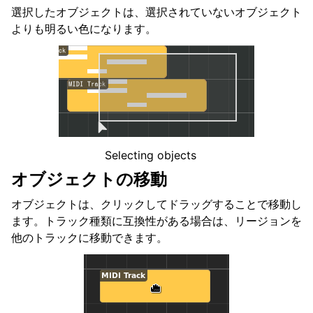
ggle navigation of コードとスケール
選択したオブジェクトは、選択されていないオブジェクト
よりも明るい色になります。
ggle navigation of エクスポート
ggle navigation of スクリプティング
ggle navigation of テーマ
ggle navigation of 貢献
Selecting objects
オブジェクトの移動
オブジェクトは、クリックしてドラッグすることで移動し
ggle navigation of 付録
ます。トラック種類に互換性がある場合は、リージョンを
他のトラックに移動できます。