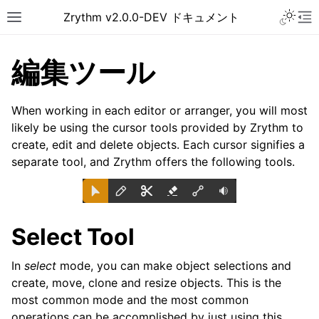
Toggle 
Zrythm v2.0.0-DEV ドキュメント
Toggle site navigation sidebar
To
編集ツール
When working in each editor or arranger, you will most
likely be using the cursor tools provided by Zrythm to
create, edit and delete objects. Each cursor signifies a
separate tool, and Zrythm offers the following tools.
Select Tool
ggle navigation of はじめに
ggle navigation of インターフェイス
In
select
mode, you can make object selections and
ggle navigation of 設定
create, move, clone and resize objects. This is the
most common mode and the most common
ggle navigation of プロジェクト
operations can be accomplished by just using this.