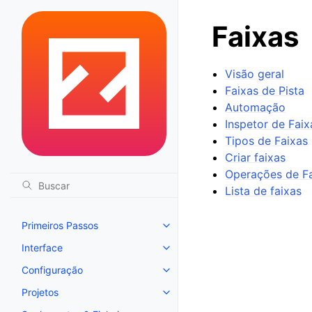
Faixas
Visão geral
Faixas de Pista
Automação
Inspetor de Faix
Tipos de Faixas
Criar faixas
Operações de F
Lista de faixas
Primeiros Passos
Toggle navigation of Primeiros 
Interface
Toggle navigation of Interface
Configuração
Toggle navigation of Configura
Projetos
Toggle navigation of Projetos