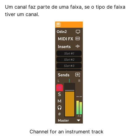
ggle navigation of Contribuir
Um canal faz parte de uma faixa, se o tipo de faixa
tiver um canal.
ggle navigation of Apêndice
Channel for an instrument track