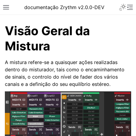
Toggle 
documentação Zrythm v2.0.0-DEV
Toggle site navigation sidebar
To
Visão Geral da
Mistura
A mistura refere-se a quaisquer ações realizadas
dentro do misturador, tais como o encaminhamento
de sinais, o controlo do nível de fader dos vários
canais e a definição do seu equilíbrio estéreo.
ggle navigation of Primeiros Passos
ggle navigation of Interface
ggle navigation of Configuração
ggle navigation of Projetos