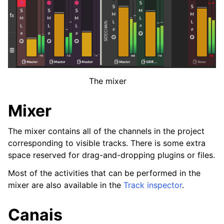
ggle navigation of Suplementos & Ficheiros
ggle navigation of Faixas
ggle navigation of Edição
ggle navigation of Misturar
The mixer
ggle navigation of Reprodução e Gravação
Mixer
ggle navigation of Roteamento
The mixer contains all of the channels in the project
ggle navigation of Acordes e escalas
corresponding to visible tracks. There is some extra
space reserved for drag-and-dropping plugins or files.
ggle navigation of Exportação
Most of the activities that can be performed in the
ggle navigation of Scripting
mixer are also available in the
Track inspector
.
Canais
ggle navigation of Temas