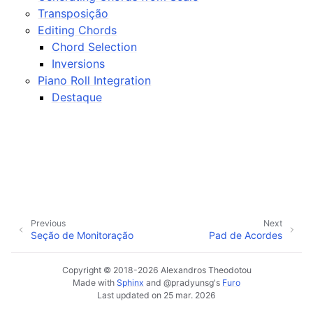
ggle navigation of Suplementos & Ficheiros
Transposição
ggle navigation of Faixas
Editing Chords
Chord Selection
ggle navigation of Edição
Inversions
ggle navigation of Misturar
Piano Roll Integration
ggle navigation of Reprodução e Gravação
Destaque
ggle navigation of Roteamento
ggle navigation of Acordes e escalas
ggle navigation of Exportação
Previous
Next
ggle navigation of Scripting
Seção de Monitoração
Pad de Acordes
Copyright © 2018-2026 Alexandros Theodotou
ggle navigation of Temas
Made with
Sphinx
and
@pradyunsg
's
Furo
Last updated on 25 mar. 2026
ggle navigation of Contribuir