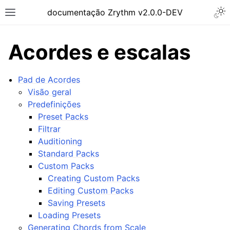
Togg
documentação Zrythm v2.0.0-DEV
Toggle site navigation sidebar
Acordes e escalas
Pad de Acordes
Visão geral
Predefinições
Preset Packs
Filtrar
Auditioning
Standard Packs
Custom Packs
ggle navigation of Primeiros Passos
Creating Custom Packs
ggle navigation of Interface
Editing Custom Packs
ggle navigation of Configuração
Saving Presets
Loading Presets
ggle navigation of Projetos
Generating Chords from Scale