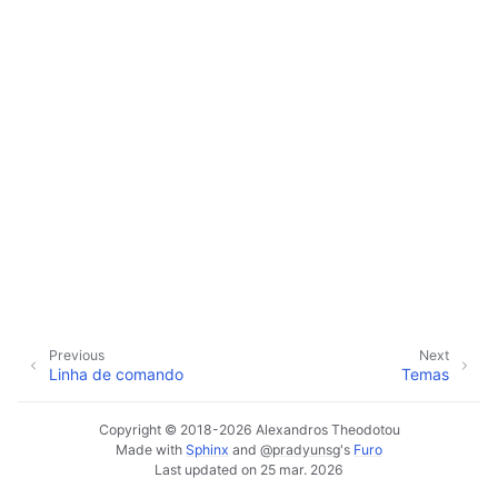
ggle navigation of Suplementos & Ficheiros
ggle navigation of Faixas
ggle navigation of Edição
ggle navigation of Misturar
ggle navigation of Reprodução e Gravação
ggle navigation of Roteamento
ggle navigation of Acordes e escalas
ggle navigation of Exportação
ggle navigation of Scripting
Previous
Next
Linha de comando
Temas
ggle navigation of Temas
Copyright © 2018-2026 Alexandros Theodotou
Made with
Sphinx
and
@pradyunsg
's
Furo
Last updated on 25 mar. 2026
ggle navigation of Contribuir