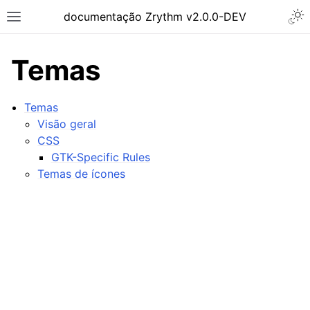
Togg
documentação Zrythm v2.0.0-DEV
Toggle site navigation sidebar
Temas
Temas
Visão geral
CSS
GTK-Specific Rules
Temas de ícones
ggle navigation of Primeiros Passos
ggle navigation of Interface
ggle navigation of Configuração
ggle navigation of Projetos