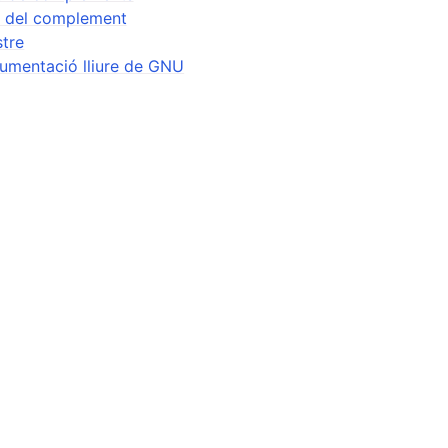
s i fitxers
 del complement
stre
cumentació lliure de GNU
ó i gravació
ment
scales
ts