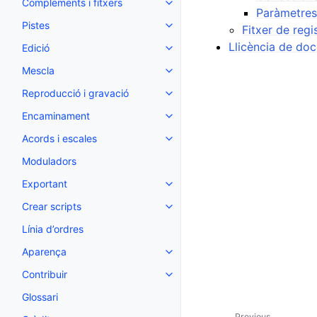
Complements i fitxers
Toggle navigation of Complement
Paràmetres
Pistes
Fitxer de regi
Toggle navigation of Pistes
Llicència de do
Edició
Toggle navigation of Edició
Mescla
Toggle navigation of Mescla
Reproducció i gravació
Toggle navigation of Reproducci
Encaminament
Toggle navigation of Encamina
Acords i escales
Toggle navigation of Acords i e
Moduladors
Exportant
Toggle navigation of Exportant
Crear scripts
Toggle navigation of Crear scrip
Línia d’ordres
Aparença
Toggle navigation of Aparença
Contribuir
Toggle navigation of Contribuir
Glossari
Previous