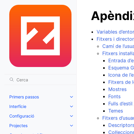
Apèndi
Variables d’ento
Fitxers i director
Camí de l’usua
Fitxers instal·l
Entrada d’e
Esquema G
Icona de l’e
Fitxers de 
Mostres
Fonts
Primers passos
Toggle navigation of Primers pa
Fulls d’est
Interfície
Toggle navigation of Interfície
Temes
Configuració
Fitxers d’usua
Toggle navigation of Configurac
Descriptor
Projectes
Toggle navigation of Projectes
Col·leccio