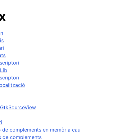
x
rn
is
ri
ats
scriptori
Lib
scriptori
localització
ssos
il GtkSourceView
ri
ió
s de complements en memòria cau
ns de complements