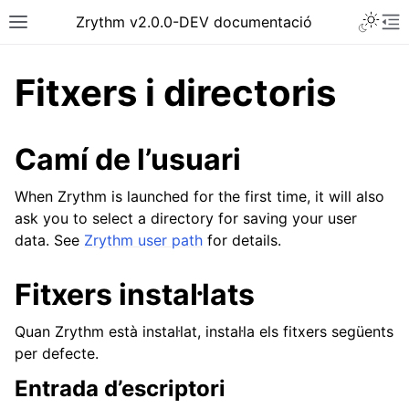
Toggle 
Zrythm v2.0.0-DEV documentació
Toggle site navigation sidebar
To
Fitxers i directoris
Camí de l’usuari
When Zrythm is launched for the first time, it will also
ask you to select a directory for saving your user
data. See
Zrythm user path
for details.
Fitxers instal·lats
ggle navigation of Primers passos
ggle navigation of Interfície
Quan Zrythm està instal·lat, instal·la els fitxers següents
per defecte.
ggle navigation of Configuració
Entrada d’escriptori
ggle navigation of Projectes