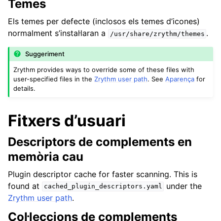
Temes
Els temes per defecte (inclosos els temes d’icones)
normalment s’instal·laran a
.
/usr/share/zrythm/themes
Suggeriment
Zrythm provides ways to override some of these files with
user-specified files in the
Zrythm user path
. See
Aparença
for
details.
Fitxers d’usuari
Descriptors de complements en
memòria cau
Plugin descriptor cache for faster scanning. This is
found at
under the
cached_plugin_descriptors.yaml
Zrythm user path
.
Col·leccions de complements