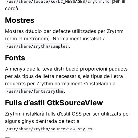
per al
/usr/share/locale/ko/LC_MESSAGES/zrythm.mo
coreà.
ggle navigation of Apèndix
Mostres
Mostres d’àudio per defecte utilitzades per Zrythm
(com el metrònom). Normalment instal·lat a
.
/usr/share/zrythm/samples
Fonts
A menys que la teva distribució proporcioni paquets
per als tipus de lletra necessaris, els tipus de lletra
requerits per Zrythm normalment s’instal·laran a
.
/usr/share/fonts/zrythm
Fulls d’estil GtkSourceView
Zrythm instal·larà fulls d’estil CSS per ser utilitzats per
alguns ginys d’entrada de text a
.
/usr/share/zrythm/sourceview-styles