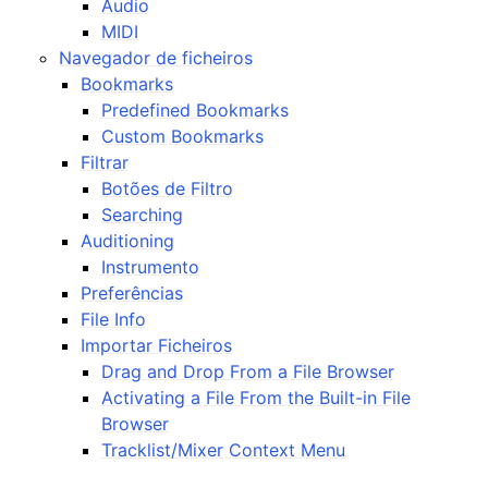
Áudio
ggle navigation of Contribuir
MIDI
Navegador de ficheiros
Bookmarks
Predefined Bookmarks
ggle navigation of Apêndice
Custom Bookmarks
Filtrar
Botões de Filtro
Searching
Auditioning
Instrumento
Preferências
File Info
Importar Ficheiros
Drag and Drop From a File Browser
Activating a File From the Built-in File
Browser
Tracklist/Mixer Context Menu