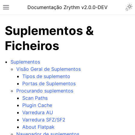
Togg
Documentação Zrythm v2.0.0-DEV
Toggle site navigation sidebar
Suplementos &
Ficheiros
Suplementos
Visão Geral de Suplementos
Tipos de suplemento
Portas de Suplementos
Procurando suplementos
Scan Paths
ggle navigation of Primeiros Passos
Plugin Cache
ggle navigation of Interface
Varredura AU
ggle navigation of Configuração
Varredura SFZ/SF2
About Flatpak
ggle navigation of Projetos
Navegador de suplementos