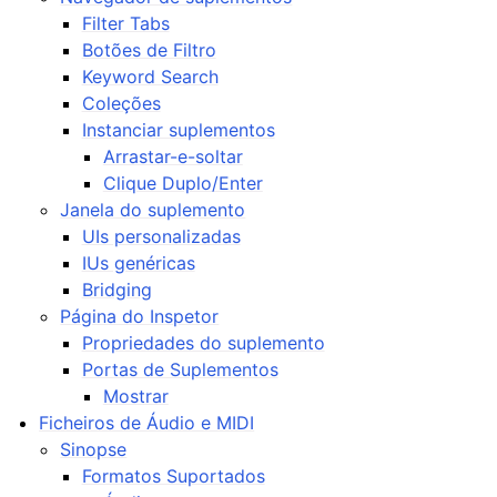
ggle navigation of Suplementos & Ficheiros
Filter Tabs
ggle navigation of Suplementos
Botões de Filtro
Keyword Search
ggle navigation of Ficheiros de Áudio e MIDI
Coleções
ggle navigation of Faixas
Instanciar suplementos
ggle navigation of Edição
Arrastar-e-soltar
Clique Duplo/Enter
ggle navigation of Misturar
Janela do suplemento
ggle navigation of Reprodução e Gravação
UIs personalizadas
ggle navigation of Roteamento
IUs genéricas
Bridging
ggle navigation of Acordes e escalas
Página do Inspetor
Propriedades do suplemento
ggle navigation of Exportação
Portas de Suplementos
Mostrar
ggle navigation of Scripting
Ficheiros de Áudio e MIDI
Sinopse
ggle navigation of Temas
Formatos Suportados