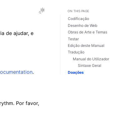
Toggle Light / Dark / Auto color theme
ON THIS PAGE
Codificação
Desenho de Web
Obras de Arte e Temas
a de ajudar, e
Testar
Edição deste Manual
Tradução
Manual do Utilizador
Sintaxe Geral
documentation
.
Doações
rythm. Por favor,