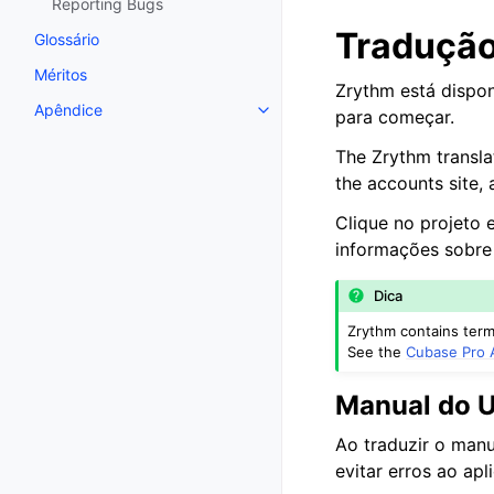
Reporting Bugs
Traduçã
Glossário
Méritos
Zrythm está dispon
Apêndice
para começar.
Toggle navigation of Apêndice
The Zrythm transla
the accounts site, 
Clique no projeto 
informações sobre 
Dica
Zrythm contains termi
See the
Cubase Pro A
Manual do U
Ao traduzir o manua
evitar erros ao apl