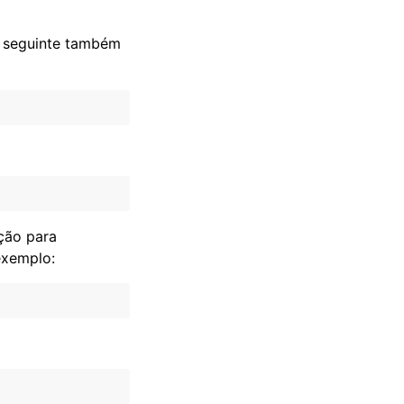
te seguinte também
ção para
exemplo: