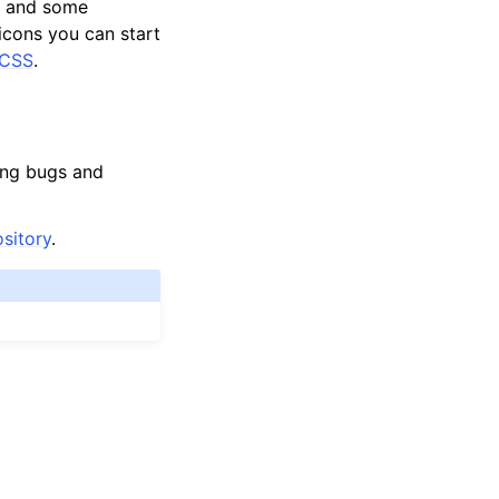
d and some
icons you can start
CSS
.
ting bugs and
ository
.