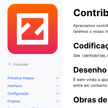
Contrib
Apreciamos contrib
faremos o nosso me
Codifica
See
CONTRIBUTING.
Desenho
Primeiros Passos
É bem-vindo a ajud
Toggle navigation of Primeiros 
entre em contacto 
Interface
Toggle navigation of Interface
Configuração
Toggle navigation of Configura
Obras de
Projetos
Toggle navigation of Projetos