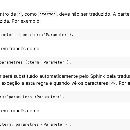
entro de
, como
, deve não ser traduzido. A par
:
:termo:
zida. Por exemplo:
o em francês como
r será substituído automaticamente pelo Sphinx pela tradu
a exceção a esta regra é quando vê os caracteres
. Por 
<>
o em francês como