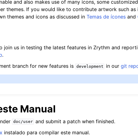
mable and also makes use of many icons, some customize
s & Ficheiros
r themes. If you would like to contribute artwork such as 
own themes and icons as discussed in
Temas de ícones
and
ão e Gravação
 join us in testing the latest features in Zrythm and repor
o
b
.
escalas
ment branch for new features is
in our
git rep
development
o
este Manual
 under
and submit a patch when finished.
doc/user
x
instalado para compilar este manual.