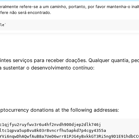
eralmente refere-se a um caminho, portanto, por favor mantenha-o inalt
refere não será encontrado.
intes serviços para receber doações. Qualquer quantia, pe
a sustentar o desenvolvimento contínuo:
ptocurrency donations at the following addresses:
c1qjfyu2ruyfwv3r6u4hf2nvdh900djep2dlk746j

ltc1qpva5up8vu8k03r8vncrfhu5apkd7p4cgy4355a
