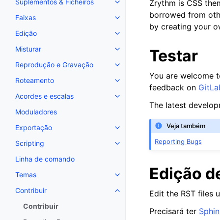
Suplementos & Ficheiros
Zrythm is CSS the
Toggle navigation of Suplemento
borrowed from othe
Faixas
Toggle navigation of Faixas
by creating your 
Edição
Toggle navigation of Edição
Misturar
Testar
Toggle navigation of Misturar
Reprodução e Gravação
Toggle navigation of Reproduç
You are welcome to
Roteamento
Toggle navigation of Roteament
feedback on
GitLa
Acordes e escalas
Toggle navigation of Acordes e 
The latest develop
Moduladores
Veja também
Exportação
Toggle navigation of Exportaçã
Reporting Bugs
Scripting
Toggle navigation of Scripting
Linha de comando
Edição d
Temas
Toggle navigation of Temas
Contribuir
Edit the RST files
Toggle navigation of Contribuir
Contribuir
Precisará ter
Sphin