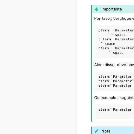
Importante
Por favor, certifiqu
:term: `Parameter
      ^ space

: term:`Parameter
 ^ space

:term :`Parameter
Além disso, deve hav
:term:`Parameter`
:term:`Parameter`
Os exemplos seguint
:term:`Parameter`
Nota