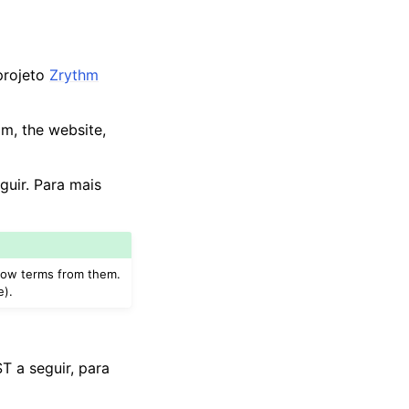
projeto
Zrythm
am, the website,
guir. Para mais
rrow terms from them.
e).
ST a seguir, para